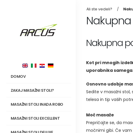
Ali ste vedeli?
Naku
Nakupna p
Nakupna po
Kot pri mnogih izdelk
uporabnika samega. P
DOMOV
Osnovno udobje mas
ZAKAJ MASAŽNI STOLI?
Sedite v masažni stol, 
telesa in tip vaših potr
MASAŽNI STOLI INADA ROBO
Moč masaže
MASAŽNI STOLI EXCELLENT
Prepričajte se, da ma
močnimi gibi. Če vam b
MASAŽNI STOLI DELUXE