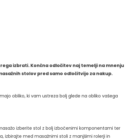
aterega izbrati. Končna odločitev naj temelji na mnenju
 masažnih stolov pred samo odločitvijo za nakup.
imajo obliko, ki vam ustreza bolj glede na obliko vašega
asažo izberite stol z bolj izbočenimi komponentami ter
 izbirajte med masažnimi stoli z manjšimi rolerji in