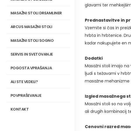
glavami ter mehkejšimi
MASAŽNI STOLI DREAMLINER
Prednastavitve in pr
ARCUS MASAŽNI STOLI
Vzemite si čas in prei
hrbta in hrbtenice. Dru
MASAŽNI STOLI SOGNO
kadar nakupujete en m
SERVIS IN SVETOVANJE
Dodatki
Masažni stoli imajo na
POGOSTA VPRAŠANJA
ljudi s težavami v hrb
masažne mehanizme ali
ALI STE VEDELI?
POVPRAŠEVANJE
Izgled masažnega st
Masažni stoli so na vol
KONTAKT
ali drugih kombinacij t
Cenovni razred mas