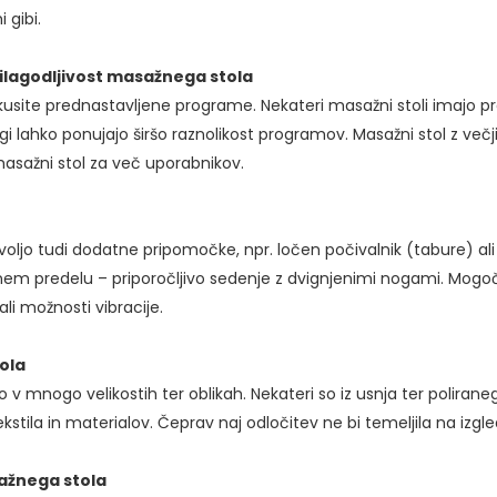
 gibi.
ilagodljivost masažnega stola
zkusite prednastavljene programe. Nekateri masažni stoli imajo 
gi lahko ponujajo širšo raznolikost programov. Masažni stol z večj
asažni stol za več uporabnikov.
 voljo tudi dodatne pripomočke, npr. ločen počivalnik (tabure) al
tnem predelu – priporočljivo sedenje z dvignjenimi nogami. Mogoče 
 možnosti vibracije.
ola
jo v mnogo velikostih ter oblikah. Nekateri so iz usnja ter polirane
ekstila in materialov. Čeprav naj odločitev ne bi temeljila na izgl
ažnega stola