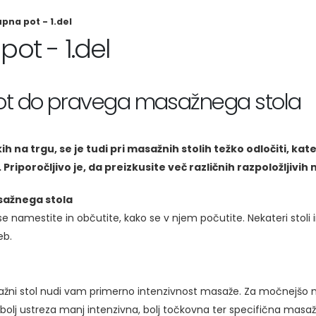
pna pot - 1.del
ot - 1.del
t do pravega masažnega stola
ih na trgu, se je tudi pri masažnih stolih težko odločiti, k
riporočljivo je, da preizkusite več različnih razpoložljivih
ažnega stola
se namestite in občutite, kako se v njem počutite. Nekateri stoli 
eb.
sažni stol nudi vam primerno intenzivnost masaže. Za močnejšo m
olj ustreza manj intenzivna, bolj točkovna ter specifična masaža,