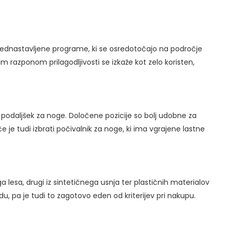
prednastavljene programe, ki se osredotočajo na področje
im razponom prilagodljivosti se izkaže kot zelo koristen,
i podaljšek za noge. Določene pozicije so bolj udobne za
je tudi izbrati počivalnik za noge, ki ima vgrajene lastne
ga lesa, drugi iz sintetičnega usnja ter plastičnih materialov
edu, pa je tudi to zagotovo eden od kriterijev pri nakupu.