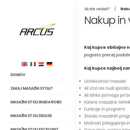
Ali ste vedeli?
Naku
Nakup in
Kaj kupce običajno n
pogosto precej podobne
Kaj kupce najbolj z
DOMOV
Učinkovitost masaže
Ali stol res nudi spro
ZAKAJ MASAŽNI STOLI?
Ali lahko pomaga pri b
Katere masažne tehnike
MASAŽNI STOLI INADA ROBO
Funkcije in programi
MASAŽNI STOLI DELUXE
Število masažnih pro
Možnost prilagajanja int
MASAŽNI STOLI EXCELLENT