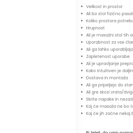
Velikost in prostor
Ali bo stol fizično pa
Koliko prostora potreb
Hrupnost
Ali je masažni stol tih 
Uporabnost za vse čla
Ali ga lahko uporabljajo
Zapletenost uporabe
Ali je upravljanje prep
Kako intuitiven je daljin
Dostava in montaža
Ali ga pripeljejo do st
Ali gre skozi vrata/dvi
Skrite napake in nezad
Kaj če masaža ne bo tak
Kaj če jih začne nekaj 
Bi želeli, da vam poma