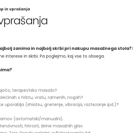
p in vprašanja
 vprašanja
ajbolj zanima in najbolj skrbi pri nakupu masažnega stola?
 interese in skrbi. Pa poglejmo, kaj vse to obsega.
anima?
ščujočo, terapevtsko masažo?
olečinah v hrbtu, vratu, ramenih, nogah?
 uporablja (shiatsu, gnetenje, vibracija, raztezanje ipd.)?
gramov (avtomatski/manualni).
enzivnosti, hitrosti, širine masažnih glav.