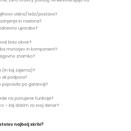
ne, Zero Gravity položaj, refleksoterapija itd.
 njihovo višino/težo/postavo?
azinjenja in naslona?
akodnevno uporabo?
oval brez okvar?
 doba motorjev in komponent?
 blagovno znamko?
a (in kaj zajema)?
is ali podpora?
 popravilo po garanciji?
ede na ponujene funkcije?
co – kaj dobim za svoj denar?
tolov najbolj skrbi?