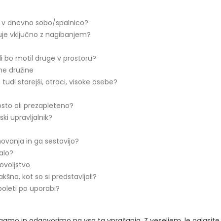
sal v dnevno sobo/spalnico?
uje vključno z nagibanjem?
ali bo motil druge v prostoru?
ne družine
 tudi starejši, otroci, visoke osebe?
rosto ali prezapleteno?
ski upravljalnik?
anovanja in ga sestavijo?
galo?
ovoljstvo
šna, kot so si predstavljali?
boleti po uporabi?
gamo in odgovorimo na vsa ta vprašanja. Z veseljem, le oglasite s