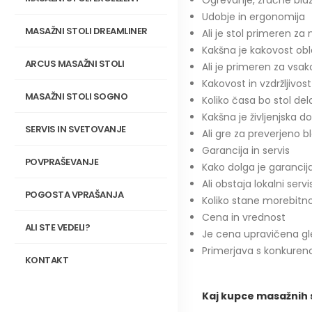
Ogrevanje, zračne blazi
Udobje in ergonomija
MASAŽNI STOLI DREAMLINER
Ali je stol primeren za
Kakšna je kakovost obl
ARCUS MASAŽNI STOLI
Ali je primeren za vs
Kakovost in vzdržljivost
MASAŽNI STOLI SOGNO
Koliko časa bo stol del
Kakšna je življenjska
SERVIS IN SVETOVANJE
Ali gre za preverjeno
Garancija in servis
POVPRAŠEVANJE
Kako dolga je garancij
Ali obstaja lokalni serv
POGOSTA VPRAŠANJA
Koliko stane morebitno
Cena in vrednost
ALI STE VEDELI?
Je cena upravičena gl
Primerjava s konkuren
KONTAKT
Kaj kupce masažnih s