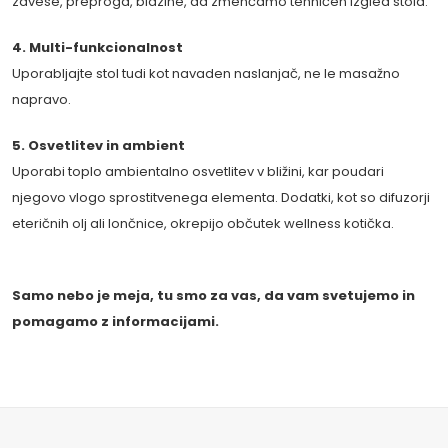
zavese, preproga, blazine, da zmehčamo tehničen izgled stola.
4. Multi-funkcionalnost
Uporabljajte stol tudi kot navaden naslanjač, ne le masažno
napravo.
5. Osvetlitev in ambient
Uporabi toplo ambientalno osvetlitev v bližini, kar poudari
njegovo vlogo sprostitvenega elementa. Dodatki, kot so difuzorji
eteričnih olj ali lončnice, okrepijo občutek wellness kotička.
Samo nebo je meja, tu smo za vas, da vam svetujemo in
pomagamo z informacijami.