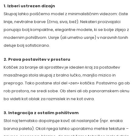
1. Izberi ustrezen dizajn
Skupaj lahko poiščemo model z minimalističnim videzom: čiste
linije, nevtralne barve (črna, siva, bež). Nekateri proizvajalci
ponujajo bolj kompaktne, elegantne modele, ki se bolje zlijejo z
modernim pohištvom. Usnje (ali umetno usnje) v naravnih tonih
deluje bolj sofisticirano.
2. Prava postavitev v prostoru
Kotiček za branje ali sprostitev je idealen kraj za postavitev
masažnega stola skupaj z bralno lučko, manjšo mizico in
preprogo. Tako postane stol del »zen« kotička. Postavimo ga ob
rob prostora, ne sredi sobe. Ob steni ali ob panoramskem oknu
bo videti kot oblak za razmislek in ne kot ovira.
3. Integracija z ostalim pohištvom
Stol naj tematsko dopolnjuje kavč ali naslanjače (npr. enaka
barvna paleta). Okoli njega lahko uporabimo mehke teksture –